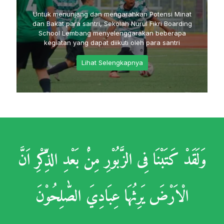
Untuk menunjang dan mengarahkan Potensi Minat
dan Bakat para santri, Sekolah Nurul Fikri Boarding
School Lembang menyelenggarakan beberapa
kegiatan yang dapat diikuti oleh para santri
Lihat Selengkapnya
وَلَقَدْ كَتَبْنَا فِى الزَّبُوْرِ مِنْۢ بَعْدِ الذِّكْرِ اَنَّ
الْاَرْضَ يَرِثُهَا عِبَادِيَ الصّٰلِحُوْنَ