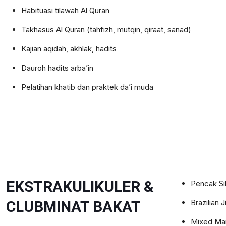
Habituasi tilawah Al Quran
Takhasus Al Quran (tahfizh, mutqin, qiraat, sanad)
Kajian aqidah, akhlak, hadits
Dauroh hadits arba’in
Pelatihan khatib dan praktek da’i muda
EKSTRAKULIKULER &
Pencak Sil
CLUBMINAT BAKAT
Brazilian J
Mixed Mar