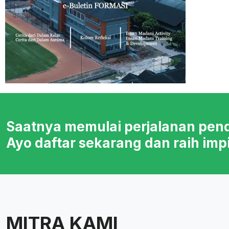
Saatnya memulai perjalanan pen
Ayo daftar sekarang dan raih imp
MITRA KAMI