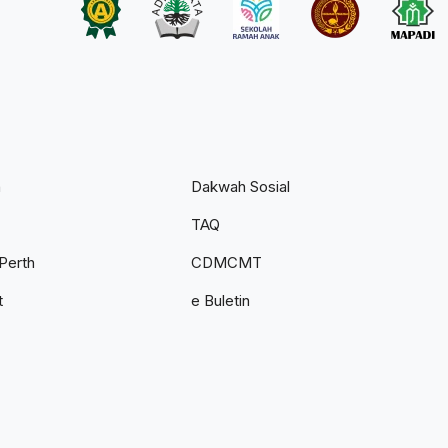
n
Dakwah Sosial
TAQ
Perth
CDMCMT
t
e Buletin