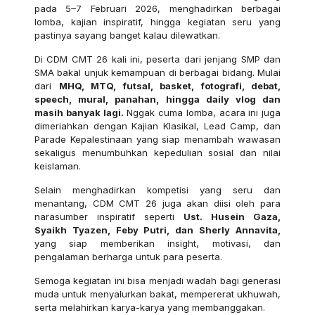
pada 5–7 Februari 2026, menghadirkan berbagai
lomba, kajian inspiratif, hingga kegiatan seru yang
pastinya sayang banget kalau dilewatkan.
Di CDM CMT 26 kali ini, peserta dari jenjang SMP dan
SMA bakal unjuk kemampuan di berbagai bidang. Mulai
dari
MHQ, MTQ, futsal, basket, fotografi, debat,
speech, mural, panahan, hingga daily vlog dan
masih banyak lagi.
Nggak cuma lomba, acara ini juga
dimeriahkan dengan Kajian Klasikal, Lead Camp, dan
Parade Kepalestinaan yang siap menambah wawasan
sekaligus menumbuhkan kepedulian sosial dan nilai
keislaman.
Selain menghadirkan kompetisi yang seru dan
menantang, CDM CMT 26 juga akan diisi oleh para
narasumber inspiratif seperti
Ust. Husein Gaza,
Syaikh Tyazen, Feby Putri, dan Sherly Annavita,
yang siap memberikan insight, motivasi, dan
pengalaman berharga untuk para peserta.
Semoga kegiatan ini bisa menjadi wadah bagi generasi
muda untuk menyalurkan bakat, mempererat ukhuwah,
serta melahirkan karya-karya yang membanggakan.