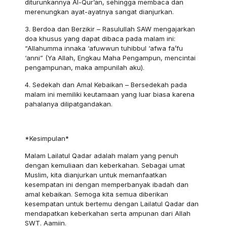
diturunkannya Al-Qur’an, sehingga membaca dan
merenungkan ayat-ayatnya sangat dianjurkan.
3. Berdoa dan Berzikir – Rasulullah SAW mengajarkan
doa khusus yang dapat dibaca pada malam ini:
“Allahumma innaka ‘afuwwun tuhibbul ‘afwa fa’fu
‘anni” (Ya Allah, Engkau Maha Pengampun, mencintai
pengampunan, maka ampunilah aku).
4. Sedekah dan Amal Kebaikan – Bersedekah pada
malam ini memiliki keutamaan yang luar biasa karena
pahalanya dilipatgandakan.
*Kesimpulan*
Malam Lailatul Qadar adalah malam yang penuh
dengan kemuliaan dan keberkahan. Sebagai umat
Muslim, kita dianjurkan untuk memanfaatkan
kesempatan ini dengan memperbanyak ibadah dan
amal kebaikan. Semoga kita semua diberikan
kesempatan untuk bertemu dengan Lailatul Qadar dan
mendapatkan keberkahan serta ampunan dari Allah
SWT. Aamiin.