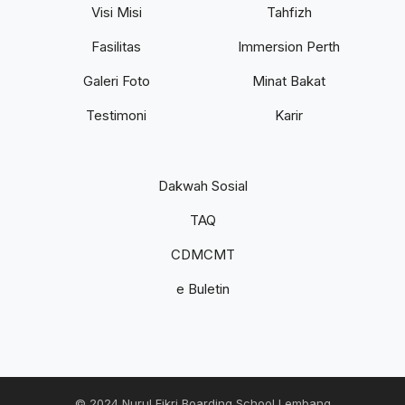
Visi Misi
Tahfizh
Fasilitas
Immersion Perth
Galeri Foto
Minat Bakat
Testimoni
Karir
Dakwah Sosial
TAQ
CDMCMT
e Buletin
© 2024 Nurul Fikri Boarding School Lembang