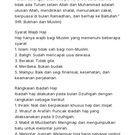
tidak ada Tuhan selain Allah dan Muhammad adalah
utusan Allah, mendirikan shalat, menunaikan zakat,
berpuasa di bulan Ramadhan, dan berhaji ke Baitullah.”
(HR. Bukhari dan Muslim)
Syarat Wajib Haji
Haji hanya wajib bagi Muslim yang memenuhi beberapa
syarat:
1. Islam: Haji tidak sah bagi non-Muslim.
2. Baligh: Sudah mencapai usia dewasa.
3. Berakal: Tidak gila.
4. Merdeka: Bukan budak.
5. Mampu: Baik dari segi finansial, kesehatan, dan
keamanan perjalanan.
Rangkaian Ibadah Haji
Ibadah haji dilakukan pada bulan Dzulhijjah dengan
rangkaian sebagai berikut:
1. Ihram: Niat dan berpakaian khusus haji dari miqat.
2. Wukuf di Arafah: Puncak ibadah haji yang
dilaksanakan pada 9 Dzulhijjah.
3. Mabit di Muzdalifah: Menginap dan mengumpulkan
batu untuk melontar jumrah.
4. Melontar Jumrah: Melempar tiga tiang sebagai simbol