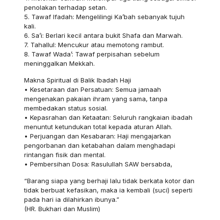
penolakan terhadap setan.
5. Tawaf Ifadah: Mengelilingi Ka’bah sebanyak tujuh
kali.
6. Sa’i: Berlari kecil antara bukit Shafa dan Marwah.
7. Tahallul: Mencukur atau memotong rambut.
8. Tawaf Wada’: Tawaf perpisahan sebelum
meninggalkan Mekkah.
Makna Spiritual di Balik Ibadah Haji
• Kesetaraan dan Persatuan: Semua jamaah
mengenakan pakaian ihram yang sama, tanpa
membedakan status sosial.
• Kepasrahan dan Ketaatan: Seluruh rangkaian ibadah
menuntut ketundukan total kepada aturan Allah.
• Perjuangan dan Kesabaran: Haji mengajarkan
pengorbanan dan ketabahan dalam menghadapi
rintangan fisik dan mental.
• Pembersihan Dosa: Rasulullah SAW bersabda,
“Barang siapa yang berhaji lalu tidak berkata kotor dan
tidak berbuat kefasikan, maka ia kembali (suci) seperti
pada hari ia dilahirkan ibunya.”
(HR. Bukhari dan Muslim)