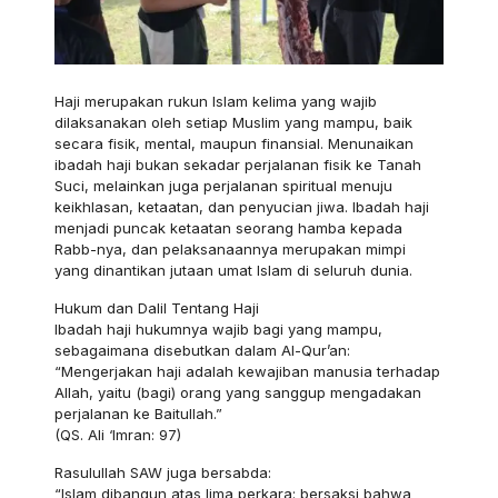
Haji merupakan rukun Islam kelima yang wajib
dilaksanakan oleh setiap Muslim yang mampu, baik
secara fisik, mental, maupun finansial. Menunaikan
ibadah haji bukan sekadar perjalanan fisik ke Tanah
Suci, melainkan juga perjalanan spiritual menuju
keikhlasan, ketaatan, dan penyucian jiwa. Ibadah haji
menjadi puncak ketaatan seorang hamba kepada
Rabb-nya, dan pelaksanaannya merupakan mimpi
yang dinantikan jutaan umat Islam di seluruh dunia.
Hukum dan Dalil Tentang Haji
Ibadah haji hukumnya wajib bagi yang mampu,
sebagaimana disebutkan dalam Al-Qur’an:
“Mengerjakan haji adalah kewajiban manusia terhadap
Allah, yaitu (bagi) orang yang sanggup mengadakan
perjalanan ke Baitullah.”
(QS. Ali ‘Imran: 97)
Rasulullah SAW juga bersabda:
“Islam dibangun atas lima perkara: bersaksi bahwa