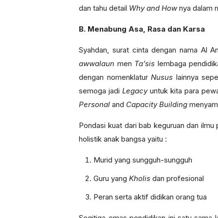
dan tahu detail
Why and How
nya dalam 
B. Menabung Asa, Rasa dan Karsa
Syahdan, surat cinta dengan nama Al Anb
awwalaun
men
Ta’sis
lembaga pendidika
dengan nomenklatur
Nusus
lainnya sepe
semoga jadi
Legacy
untuk kita para pew
Personal
and
Capacity Building
menyamb
Pondasi kuat dari bab keguruan dan ilmu
holistik anak bangsa yaitu :
Murid yang sungguh-sungguh
Guru yang
Kholis
dan profesional
Peran serta aktif didikan orang tua
Segitiga emas pendidikan ini satu sama l