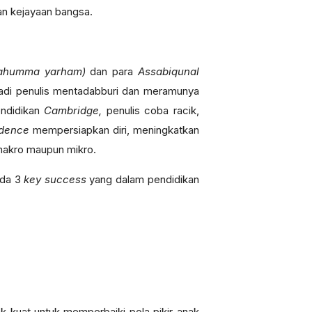
n kejayaan bangsa.
llahumma yarham)
dan para
Assabiqunal
ibadi penulis mentadabburi dan meramunya
endidikan
Cambridge,
penulis coba racik,
idence
mempersiapkan diri, meningkatkan
 makro maupun mikro.
ada 3
key success
yang dalam pendidikan
ak kuat untuk memperbaiki pola pikir anak