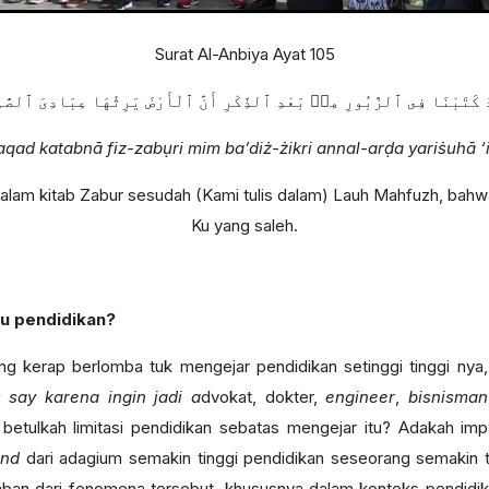
Surat Al-Anbiya Ayat 105
ْ كَتَبْنَا فِى ٱلزَّبُورِ مِنۢ بَعْدِ ٱلذِّكْرِ أَنَّ ٱلْأَرْضَ يَرِثُهَا عِبَادِىَ ٱلصَّٰل
aqad katabnā fiz-zabụri mim ba’diż-żikri annal-arḍa yariṡuhā ‘
i dalam kitab Zabur sesudah (Kami tulis dalam) Lauh Mahfuzh, ba
Ku yang saleh.
u pendidikan?
g kerap berlomba tuk mengejar pendidikan setinggi tinggi nya
s say karena ingin jadi a
dvokat, dokter,
engineer
,
bisnisman
t? betulkah limitasi pendidikan sebatas mengejar itu? Adakah im
ond
dari adagium semakin tinggi pendidikan seseorang semakin ti
an dari fenomena tersebut, khususnya dalam konteks pendidik