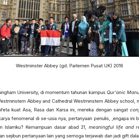
Westminster Abbey (gd. Parlemen Pusat UK) 2016
mingham University, di momentum tahunan kampus
Qur’anic Manus
Westminstern Abbey and Cathedral Westminstern Abbey school, na
eta kuat Asa, Rasa dan Karsa ini, mereka dengan sangat
con
arya fenomenal di se-usia nya, pertanyaan penulis, ,engapa ini b
aran Islamku? Kemampuan dasar abad 21,
meaningful life and r
an sejibun pertanyaan lain yang semoga terjawab dan jadi gift dalam