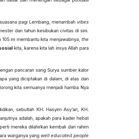
asi suasana pagi Lembang, menambah
vibes
mester dan tahun kesibukan civitas di sini.
ya 105 ini membantu kita menjawabnya,
the
sosial
kita, karena kita lah insya Allah para
si dengan pancaran sang Surya sumber kalor
pa yang diciptakan di dalam, di atas dan
dorong kita semuanya menjadi hamba Nya
ikan, sebutlah KH. Hasyim Asy’ari, KH.
njutnya adalah, apakah para kader hebat
erti mereka dilahirkan kembali dari rahim
 para warganya yang
well educated people