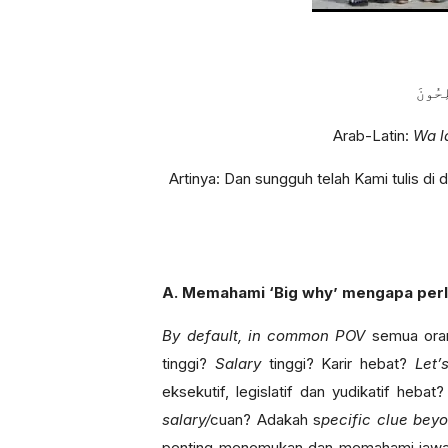
ِحُونَ
Arab-Latin:
Wa l
Artinya: Dan sungguh telah Kami tulis d
A. Memahami ‘Big why’ mengapa perl
By default, in common POV
semua oran
tinggi?
Salary
tinggi? Karir hebat?
Let’
eksekutif, legislatif dan yudikatif heba
salary/
cuan? Adakah s
pecific clue
bey
penting menemukan dan memahami jawab