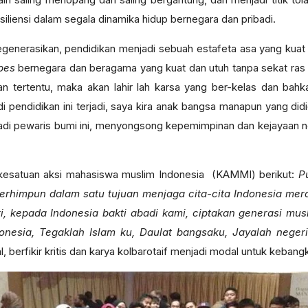
liensi dalam segala dinamika hidup bernegara dan pribadi.
iregenerasikan, pendidikan menjadi sebuah estafeta asa yang kuat 
ibes
bernegara dan beragama yang kuat dan utuh tanpa sekat ras d
n tertentu, maka akan lahir lah karsa yang ber-kelas dan bah
i pendidikan ini terjadi, saya kira anak bangsa manapun yang did
adi pewaris bumi ini, menyongsong kepemimpinan dan kejayaan n
 kesatuan aksi mahasiswa muslim Indonesia (KAMMI) berikut:
P
erhimpun dalam satu tujuan menjaga cita-cita Indonesia merd
, kepada Indonesia bakti abadi kami, ciptakan generasi mus
donesia, Tegaklah Islam ku, Daulat bangsaku, Jayalah neger
berfikir kritis dan karya kolbarotaif menjadi modal untuk kebang