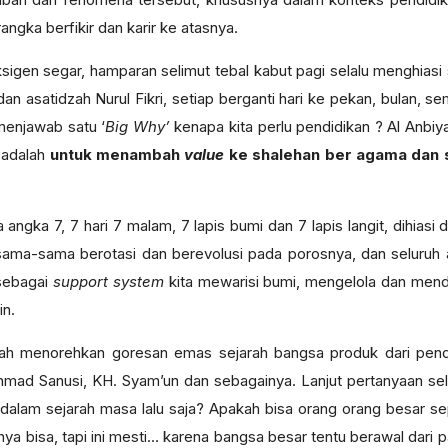
ngka berfikir dan karir ke atasnya.
ksigen segar, hamparan selimut tebal kabut pagi selalu menghi
 dan asatidzah Nurul Fikri, setiap berganti hari ke pekan, bulan, se
menjawab satu ‘
Big Why’
kenapa kita perlu pendidikan ? Al Anbi
 adalah
untuk menambah
value
ke shalehan ber agama dan 
 angka 7, 7 hari 7 malam, 7 lapis bumi dan 7 lapis langit, dihia
 sama-sama berotasi dan berevolusi pada porosnya, dan seluruh a
 sebagai
support system
kita mewarisi bumi, mengelola dan men
n.
ah menorehkan goresan emas sejarah bangsa produk dari pendid
ad Sanusi, KH. Syam’un dan sebagainya. Lanjut pertanyaan sela
alam sejarah masa lalu saja? Apakah bisa orang orang besar sep
nya bisa, tapi ini mesti… karena bangsa besar tentu berawal dari