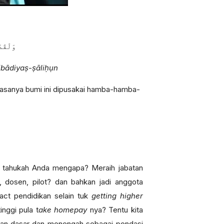
وَلَقَد
ibādiyaṣ-ṣāliḥụn
hwasanya bumi ini dipusakai hamba-hamba-
, tahukah Anda mengapa? Meraih jabatan
, dosen, pilot? dan bahkan jadi anggota
pact pendidikan selain tuk
getting higher
nggi pula t
ake homepay
nya? Tentu kita
an dasar dan menengah sebagai pondasi