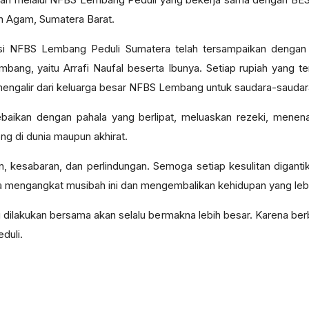
n Agam, Sumatera Barat.
nasi NFBS Lembang Peduli Sumatera telah tersampaikan dengan 
mbang, yaitu Arrafi Naufal beserta Ibunya. Setiap rupiah yang 
mengalir dari keluarga besar NFBS Lembang untuk saudara-saudara 
ikan dengan pahala yang berlipat, meluaskan rezeki, menenan
g di dunia maupun akhirat.
kesabaran, dan perlindungan. Semoga setiap kesulitan digant
ra mengangkat musibah ini dan mengembalikan kehidupan yang lebi
dilakukan bersama akan selalu bermakna lebih besar. Karena ber
eduli.