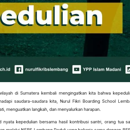
wilayah di Sumatera kembali mengingatkan kita bahwa kepedul
ihadapi saudara-saudara kita, Nurul Fikri Boarding School Le
ti, menguatkan langkah, dan menyalurkan harapan.
nyata kepedulian bersama hasil kontribusi santri, orang tua 
urkan melalui NFBS Lembang Peduli yang bekerja sama dengan 