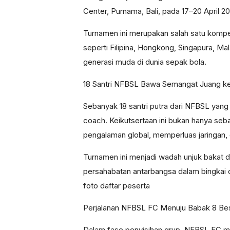
Center, Purnama, Bali, pada 17–20 April 2
Turnamen ini merupakan salah satu kompet
seperti Filipina, Hongkong, Singapura, M
generasi muda di dunia sepak bola.
18 Santri NFBSL Bawa Semangat Juang ke 
Sebanyak 18 santri putra dari NFBSL yang
coach. Keikutsertaan ini bukan hanya seba
pengalaman global, memperluas jaringan, 
Turnamen ini menjadi wadah unjuk bakat d
persahabatan antarbangsa dalam bingkai 
foto daftar peserta
Perjalanan NFBSL FC Menuju Babak 8 Be
Dalam fase penyisihan grup, NFBSL FC me