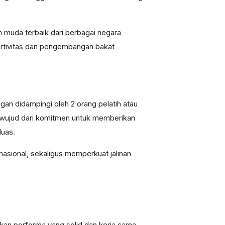
 muda terbaik dari berbagai negara
portivitas dan pengembangan bakat
an didampingi oleh 2 orang pelatih atau
ai wujud dari komitmen untuk memberikan
luas.
asional, sekaligus memperkuat jalinan
kan performa yang solid dan kerja sama