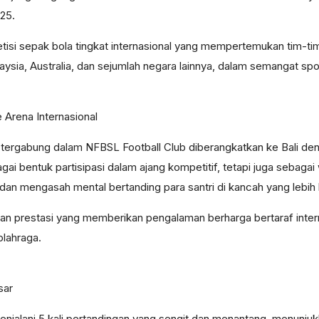
025.
isi sepak bola tingkat internasional yang mempertemukan tim-tim
alaysia, Australia, dan sejumlah negara lainnya, dalam semangat s
Arena Internasional
 tergabung dalam NFBSL Football Club diberangkatkan ke Bali deng
gai bentuk partisipasi dalam ajang kompetitif, tetapi juga sebag
dan mengasah mental bertanding para santri di kancah yang lebih 
an prestasi yang memberikan pengalaman berharga bertaraf intern
olahraga.
sar
njalani 5 kali pertandingan yang sengit dan menantang, menunjuk