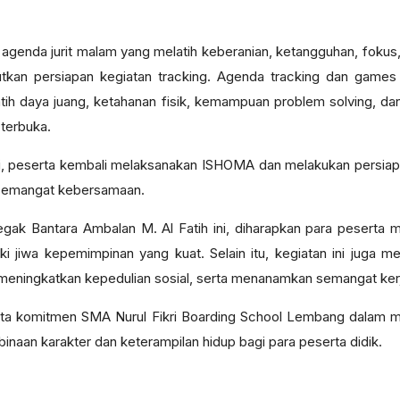
agenda jurit malam yang melatih keberanian, ketangguhan, fokus, 
an persiapan kegiatan tracking. Agenda tracking dan games m
atih daya juang, ketahanan fisik, kemampuan problem solving, 
 terbuka.
sai, peserta kembali melaksanakan ISHOMA dan melakukan persiapa
h semangat kebersamaan.
ak Bantara Ambalan M. Al Fatih ini, diharapkan para peserta m
iki jiwa kepemimpinan yang kuat. Selain itu, kegiatan ini juga
, meningkatkan kepedulian sosial, serta menanamkan semangat ker
yata komitmen SMA Nurul Fikri Boarding School Lembang dalam m
inaan karakter dan keterampilan hidup bagi para peserta didik.