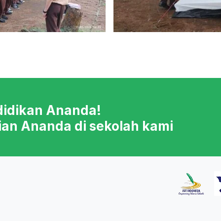
didikan Ananda!
ian Ananda di sekolah kami