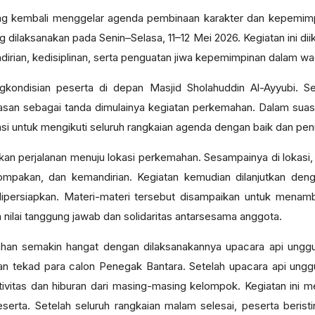
ng kembali menggelar agenda pembinaan karakter dan kepemimp
dilaksanakan pada Senin–Selasa, 11–12 Mei 2026. Kegiatan ini diik
dirian, kedisiplinan, serta penguatan jiwa kepemimpinan dalam 
gkondisian peserta di depan Masjid Sholahuddin Al-Ayyubi. 
san sebagai tanda dimulainya kegiatan perkemahan. Dalam sua
si untuk mengikuti seluruh rangkaian agenda dengan baik dan pe
tkan perjalanan menuju lokasi perkemahan. Sesampainya di lokas
ekompakan, dan kemandirian. Kegiatan kemudian dilanjutkan d
 dipersiapkan. Materi-materi tersebut disampaikan untuk me
ilai tanggung jawab dan solidaritas antarsesama anggota.
an semakin hangat dengan dilaksanakannya upacara api unggun
n tekad para calon Penegak Bantara. Setelah upacara api ungg
tivitas dan hiburan dari masing-masing kelompok. Kegiatan ini 
erta. Setelah seluruh rangkaian malam selesai, peserta berist