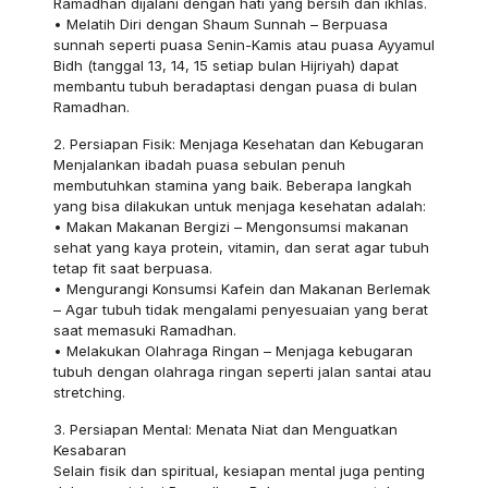
Ramadhan dijalani dengan hati yang bersih dan ikhlas.
• Melatih Diri dengan Shaum Sunnah – Berpuasa
sunnah seperti puasa Senin-Kamis atau puasa Ayyamul
Bidh (tanggal 13, 14, 15 setiap bulan Hijriyah) dapat
membantu tubuh beradaptasi dengan puasa di bulan
Ramadhan.
2. Persiapan Fisik: Menjaga Kesehatan dan Kebugaran
Menjalankan ibadah puasa sebulan penuh
membutuhkan stamina yang baik. Beberapa langkah
yang bisa dilakukan untuk menjaga kesehatan adalah:
• Makan Makanan Bergizi – Mengonsumsi makanan
sehat yang kaya protein, vitamin, dan serat agar tubuh
tetap fit saat berpuasa.
• Mengurangi Konsumsi Kafein dan Makanan Berlemak
– Agar tubuh tidak mengalami penyesuaian yang berat
saat memasuki Ramadhan.
• Melakukan Olahraga Ringan – Menjaga kebugaran
tubuh dengan olahraga ringan seperti jalan santai atau
stretching.
3. Persiapan Mental: Menata Niat dan Menguatkan
Kesabaran
Selain fisik dan spiritual, kesiapan mental juga penting