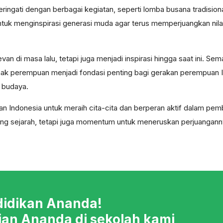
diperingati dengan berbagai kegiatan, seperti lomba busana tradisio
tuk menginspirasi generasi muda agar terus memperjuangkan nilai-
a
levan di masa lalu, tetapi juga menjadi inspirasi hingga saat ini
hak perempuan menjadi fondasi penting bagi gerakan perempuan In
l budaya.
an Indonesia untuk meraih cita-cita dan berperan aktif dalam pemb
nang sejarah, tetapi juga momentum untuk meneruskan perjuanga
didikan Ananda!
ian Ananda di sekolah kami