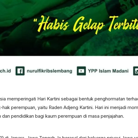
nesia memperingati Hari Kartini sebagai bentuk penghormatan terh
hak perempuan, yaitu Raden Adjeng Kartini. Hari ini menjadi m
n dan pendidikan bagi kaum perempuan di masa penjajahan.
1879 di Jepara, Jawa Tengah. Ia berasal dari keluarga priyayi Jaw