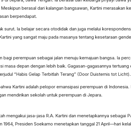
n. Meskipun berasal dari kalangan bangsawan, Kartini merasakan 
basan berpendapat.
ak surut. Ia belajar secara otodidak dan juga melalui koresponde
 Kartini yang sangat maju pada masanya tentang kesetaraan gender
kan bagi perempuan sebagai jalan menuju kemajuan bangsa. Ia p
si masa depan dengan lebih baik. Gagasan-gagasannya tertuang 
rjudul “Habis Gelap Terbitlah Terang” (Door Duisternis tot Licht).
bahwa Kartini adalah pelopor emansipasi perempuan di Indonesia.
an mendirikan sekolah untuk perempuan di Jepara.
ah mengakui jasa-jasa R.A. Kartini dan menetapkannya sebagai P
 1964, Presiden Soekarno menetapkan tanggal 21 April—hari kelahi