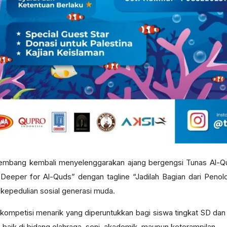
Lembang kembali menyelenggarakan ajang bergengsi Tunas Al-Q
Deeper for Al-Quds” dengan tagline “Jadilah Bagian dari Penolo
 kepedulian sosial generasi muda.
kompetisi menarik yang diperuntukkan bagi siswa tingkat SD da
baik di bidang olahraga, seni, akademik, maupun keterampilan.