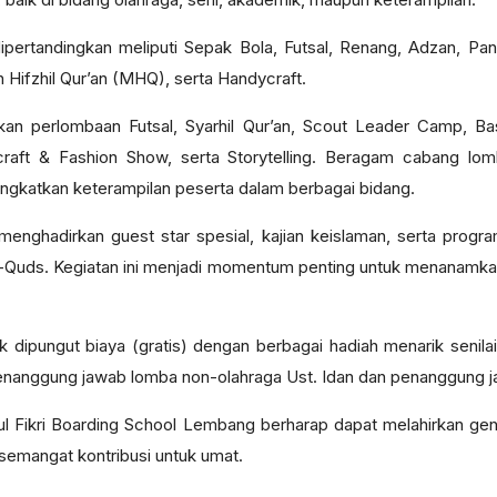
ertandingkan meliputi Sepak Bola, Futsal, Renang, Adzan, Panah
Hifzhil Qur’an (MHQ), serta Handycraft.
kan perlombaan Futsal, Syarhil Qur’an, Scout Leader Camp, Ba
ycraft & Fashion Show, serta Storytelling. Beragam cabang l
ngkatkan keterampilan peserta dalam berbagai bidang.
menghadirkan guest star spesial, kajian keislaman, serta progr
l-Quds. Kegiatan ini menjadi momentum penting untuk menanamkan 
k dipungut biaya (gratis) dengan berbagai hadiah menarik senilai p
enanggung jawab lomba non-olahraga Ust. Idan dan penanggung j
l Fikri Boarding School Lembang berharap dapat melahirkan gen
n semangat kontribusi untuk umat.