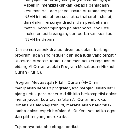
Aspek ini menitiktekankan kepada penjagaan
kesucian hati dan jasad. Indikator utama aspek
INSAN ini adalah bersuci atau thaharah, shalat,
dan dzikir. Tentunya dimulai dari pembekalan
materi, pendampingan pelaksanaan, evaluasi
implementasi lapangan, dan perbaikan kualitas
INSAN ke depan.
Dari semua aspek di atas, dikemas dalam berbagai
program, ada yang reguler dan ada juga yang tentatif.
Di antara program tentatif dan menjadi keunggulan di
bidang Al Qur’an adalah Program Musabaqah Hifzhul
Qur’an ( MHQ).
Program Musabaqah Hifzhil Qur’an (MHQ) ini
merupakan sebuah program yang menjadi salah satu
ajang untuk para peserta didik kita berkompetisi dalam
menunjukkan kualitas hafalan Al-Qur’an mereka.
Dimana dalam kegiatan ini, mereka akan berlomba-
lomba dalam aspek hafalan Al-Qur’an, sesuai kategori
dan pilihan yang mereka ikuti.
Tujuannya adalah sebagai berikut :