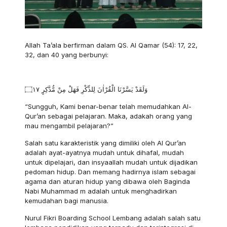
Allah Ta’ala berfirman dalam QS. Al Qamar (54): 17, 22,
32, dan 40 yang berbunyi:
وَلَقَدْ يَسَّرْنَا الْقُرْاٰنَ لِلذِّكْرِ فَهَلْ مِنْ مُّدَّكِرٍ ۝١٧
“Sungguh, Kami benar-benar telah memudahkan Al-
Qur’an sebagai pelajaran. Maka, adakah orang yang
mau mengambil pelajaran?”
Salah satu karakteristik yang dimiliki oleh Al Qur’an
adalah ayat-ayatnya mudah untuk dihafal, mudah
untuk dipelajari, dan insyaallah mudah untuk dijadikan
pedoman hidup. Dan memang hadirnya islam sebagai
agama dan aturan hidup yang dibawa oleh Baginda
Nabi Muhammad m adalah untuk menghadirkan
kemudahan bagi manusia.
Nurul Fikri Boarding School Lembang adalah salah satu