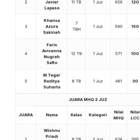
2
Javier
11 TB
1 Juz
656
120
Lapaso
Khansa
7
3
Azura
1 Juz
590
150
TBH
Sakinah
Faris
Avicenna
4
12 TB
1 Juz
571
100
Nugrah
Safto
M Tegar
5
Raditya
8 TB
1 Juz
461
30
Suharto
JUARA MHQ 2 JUZ
Nilai
Nilai
JUARA
Nama
Kelas
Kategori
MHQ
LCC
Wishnu
Priadi
1
8 TB
2 Juz
674
300