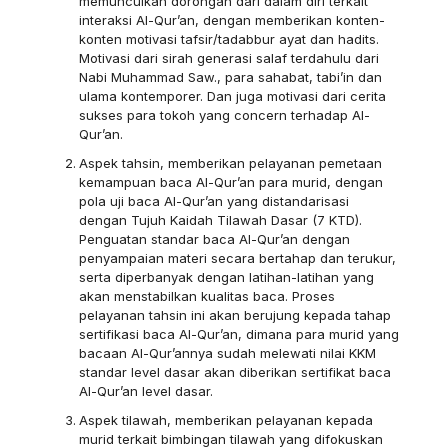
memunculkan dorongan dari dalam diri terkait
interaksi Al-Qur’an, dengan memberikan konten-
konten motivasi tafsir/tadabbur ayat dan hadits.
Motivasi dari sirah generasi salaf terdahulu dari
Nabi Muhammad Saw., para sahabat, tabi’in dan
ulama kontemporer. Dan juga motivasi dari cerita
sukses para tokoh yang concern terhadap Al-
Qur’an.
Aspek tahsin, memberikan pelayanan pemetaan
kemampuan baca Al-Qur’an para murid, dengan
pola uji baca Al-Qur’an yang distandarisasi
dengan Tujuh Kaidah Tilawah Dasar (7 KTD).
Penguatan standar baca Al-Qur’an dengan
penyampaian materi secara bertahap dan terukur,
serta diperbanyak dengan latihan-latihan yang
akan menstabilkan kualitas baca. Proses
pelayanan tahsin ini akan berujung kepada tahap
sertifikasi baca Al-Qur’an, dimana para murid yang
bacaan Al-Qur’annya sudah melewati nilai KKM
standar level dasar akan diberikan sertifikat baca
Al-Qur’an level dasar.
Aspek tilawah, memberikan pelayanan kepada
murid terkait bimbingan tilawah yang difokuskan