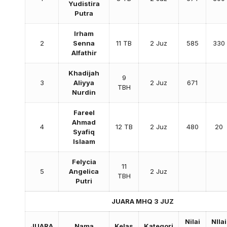
Yudistira
Putra
Irham
2
Senna
11 TB
2 Juz
585
330
Alfathir
Khadijah
9
3
Aliyya
2 Juz
671
TBH
Nurdin
Fareel
Ahmad
4
12 TB
2 Juz
480
20
Syafiq
Islaam
Felycia
11
5
Angelica
2 Juz
TBH
Putri
JUARA MHQ 3 JUZ
Nilai
NIlai
JUARA
Nama
Kelas
Kategori