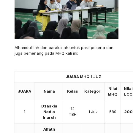
Alhamdulillah dan barakallah untuk para peserta dan
juga pemenang pada MHQ kali ini:
JUARA MHQ 1 JUZ
NIlai
NIlai
JUARA
Nama
Kelas
Kategori
MHQ
LCC
Dzaskia
12
1
Nadia
1 Juz
580
200
TBH
Inaroh
Alfath