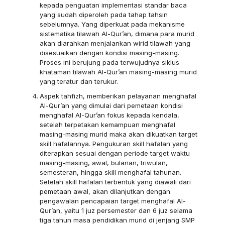
kepada penguatan implementasi standar baca
yang sudah diperoleh pada tahap tahsin
sebelumnya. Yang diperkuat pada mekanisme
sistematika tilawah Al-Qur’an, dimana para murid
akan diarahkan menjalankan wirid tilawah yang
disesuaikan dengan kondisi masing-masing.
Proses ini berujung pada terwujudnya siklus
khataman tilawah Al-Qur’an masing-masing murid
yang teratur dan terukur.
Aspek tahfizh, memberikan pelayanan menghafal
Al-Qur’an yang dimulai dari pemetaan kondisi
menghafal Al-Qur’an fokus kepada kendala,
setelah terpetakan kemampuan menghafal
masing-masing murid maka akan dikuatkan target
skill hafalannya. Pengukuran skill hafalan yang
diterapkan sesuai dengan periode target waktu
masing-masing, awal, bulanan, triwulan,
semesteran, hingga skill menghafal tahunan.
Setelah skill hafalan terbentuk yang diawali dari
pemetaan awal, akan dilanjutkan dengan
pengawalan pencapaian target menghafal Al-
Qur’an, yaitu 1 juz persemester dan 6 juz selama
tiga tahun masa pendidikan murid di jenjang SMP