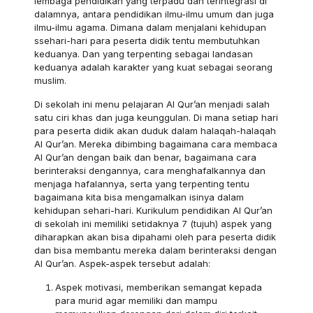
lembaga pendidikan yang terpadu dan terintegrasi di
dalamnya, antara pendidikan ilmu-ilmu umum dan juga
ilmu-ilmu agama. Dimana dalam menjalani kehidupan
ssehari-hari para peserta didik tentu membutuhkan
keduanya. Dan yang terpenting sebagai landasan
keduanya adalah karakter yang kuat sebagai seorang
muslim.
Di sekolah ini menu pelajaran Al Qur’an menjadi salah
satu ciri khas dan juga keunggulan. Di mana setiap hari
para peserta didik akan duduk dalam halaqah-halaqah
Al Qur’an. Mereka dibimbing bagaimana cara membaca
Al Qur’an dengan baik dan benar, bagaimana cara
berinteraksi dengannya, cara menghafalkannya dan
menjaga hafalannya, serta yang terpenting tentu
bagaimana kita bisa mengamalkan isinya dalam
kehidupan sehari-hari. Kurikulum pendidikan Al Qur’an
di sekolah ini memiliki setidaknya 7 (tujuh) aspek yang
diharapkan akan bisa dipahami oleh para peserta didik
dan bisa membantu mereka dalam berinteraksi dengan
Al Qur’an. Aspek-aspek tersebut adalah:
Aspek motivasi, memberikan semangat kepada
para murid agar memiliki dan mampu