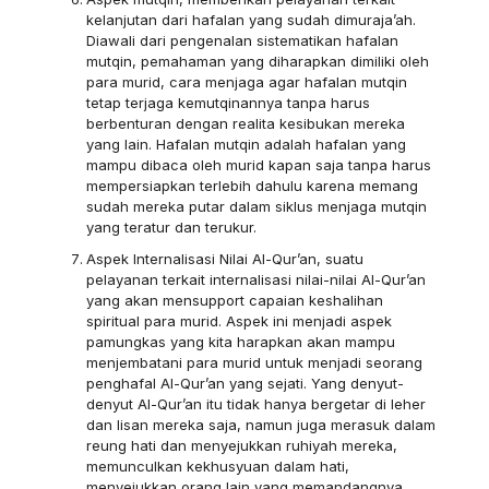
kelanjutan dari hafalan yang sudah dimuraja’ah.
Diawali dari pengenalan sistematikan hafalan
mutqin, pemahaman yang diharapkan dimiliki oleh
para murid, cara menjaga agar hafalan mutqin
tetap terjaga kemutqinannya tanpa harus
berbenturan dengan realita kesibukan mereka
yang lain. Hafalan mutqin adalah hafalan yang
mampu dibaca oleh murid kapan saja tanpa harus
mempersiapkan terlebih dahulu karena memang
sudah mereka putar dalam siklus menjaga mutqin
yang teratur dan terukur.
Aspek Internalisasi Nilai Al-Qur’an, suatu
pelayanan terkait internalisasi nilai-nilai Al-Qur’an
yang akan mensupport capaian keshalihan
spiritual para murid. Aspek ini menjadi aspek
pamungkas yang kita harapkan akan mampu
menjembatani para murid untuk menjadi seorang
penghafal Al-Qur’an yang sejati. Yang denyut-
denyut Al-Qur’an itu tidak hanya bergetar di leher
dan lisan mereka saja, namun juga merasuk dalam
reung hati dan menyejukkan ruhiyah mereka,
memunculkan kekhusyuan dalam hati,
menyejukkan orang lain yang memandangnya.