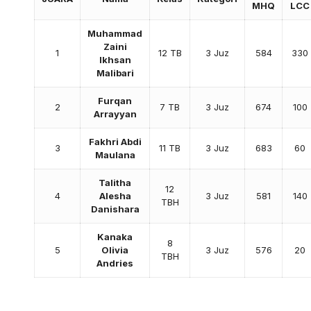
MHQ
LCC
Muhammad
Zaini
1
12 TB
3 Juz
584
330
Ikhsan
Malibari
Furqan
2
7 TB
3 Juz
674
100
Arrayyan
Fakhri Abdi
3
11 TB
3 Juz
683
60
Maulana
Talitha
12
4
Alesha
3 Juz
581
140
TBH
Danishara
Kanaka
8
5
Olivia
3 Juz
576
20
TBH
Andries