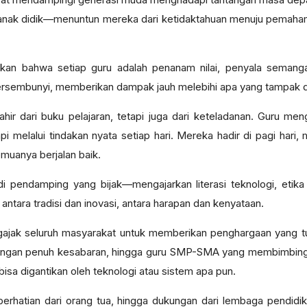
nak didik—menuntun mereka dari ketidaktahuan menuju pemaham
skan bahwa setiap guru adalah penanam nilai, penyala semang
tersembunyi, memberikan dampak jauh melebihi apa yang tampak d
ir dari buku pelajaran, tetapi juga dari keteladanan. Guru meng
api melalui tindakan nyata setiap hari. Mereka hadir di pagi h
emuanya berjalan baik.
adi pendamping yang bijak—mengajarkan literasi teknologi, etika b
ntara tradisi dan inovasi, antara harapan dan kenyataan.
gajak seluruh masyarakat untuk memberikan penghargaan yang tul
ngan penuh kesabaran, hingga guru SMP-SMA yang membimbing p
 bisa digantikan oleh teknologi atau sistem apa pun.
 perhatian dari orang tua, hingga dukungan dari lembaga pendid