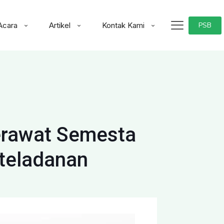
Acara
Artikel
Kontak Kami
PSB
erawat Semesta
eteladanan