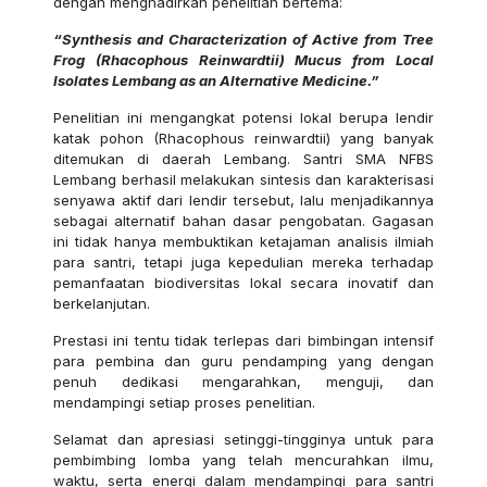
dengan menghadirkan penelitian bertema:
“Synthesis and Characterization of Active from Tree
Frog (Rhacophous Reinwardtii) Mucus from Local
Isolates Lembang as an Alternative Medicine.”
Penelitian ini mengangkat potensi lokal berupa lendir
katak pohon (Rhacophous reinwardtii) yang banyak
ditemukan di daerah Lembang. Santri SMA NFBS
Lembang berhasil melakukan sintesis dan karakterisasi
senyawa aktif dari lendir tersebut, lalu menjadikannya
sebagai alternatif bahan dasar pengobatan. Gagasan
ini tidak hanya membuktikan ketajaman analisis ilmiah
para santri, tetapi juga kepedulian mereka terhadap
pemanfaatan biodiversitas lokal secara inovatif dan
berkelanjutan.
Prestasi ini tentu tidak terlepas dari bimbingan intensif
para pembina dan guru pendamping yang dengan
penuh dedikasi mengarahkan, menguji, dan
mendampingi setiap proses penelitian.
Selamat dan apresiasi setinggi-tingginya untuk para
pembimbing lomba yang telah mencurahkan ilmu,
waktu, serta energi dalam mendampingi para santri