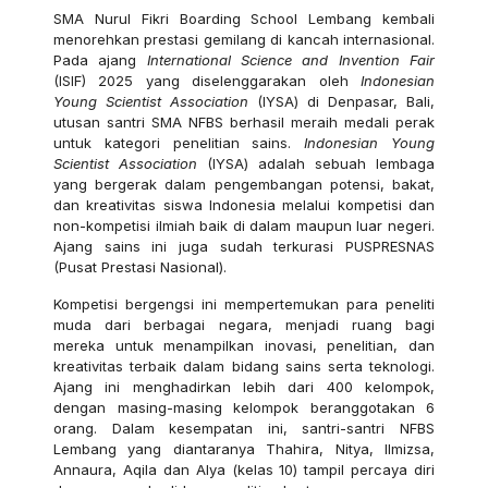
SMA Nurul Fikri Boarding School Lembang kembali
menorehkan prestasi gemilang di kancah internasional.
Pada ajang
International Science and Invention Fair
(ISIF) 2025 yang diselenggarakan oleh
Indonesian
Young Scientist Association
(IYSA) di Denpasar, Bali,
utusan santri SMA NFBS berhasil meraih medali perak
untuk kategori penelitian sains.
Indonesian Young
Scientist Association
(IYSA) adalah sebuah lembaga
yang bergerak dalam pengembangan potensi, bakat,
dan kreativitas siswa Indonesia melalui kompetisi dan
non-kompetisi ilmiah baik di dalam maupun luar negeri.
Ajang sains ini juga sudah terkurasi PUSPRESNAS
(Pusat Prestasi Nasional).
Kompetisi bergengsi ini mempertemukan para peneliti
muda dari berbagai negara, menjadi ruang bagi
mereka untuk menampilkan inovasi, penelitian, dan
kreativitas terbaik dalam bidang sains serta teknologi.
Ajang ini menghadirkan lebih dari 400 kelompok,
dengan masing-masing kelompok beranggotakan 6
orang. Dalam kesempatan ini, santri-santri NFBS
Lembang yang diantaranya Thahira, Nitya, Ilmizsa,
Annaura, Aqila dan Alya (kelas 10)
tampil percaya diri