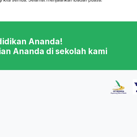
didikan Ananda!
ian Ananda di sekolah kami