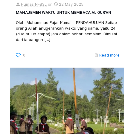
Humas NFBSL
on
22 May 2025
MANAJEMEN WAKTU UNTUK MEMBACA AL QUR’AN
Oleh: Muhammad Fajar Kamali PENDAHULUAN Setiap
orang Allah anugerahkan waktu yang sama, yaitu 24
(dua puluh empat) jam dalam sehari semalam. Dimulai
dari ia bangun
[…]
0
Read more