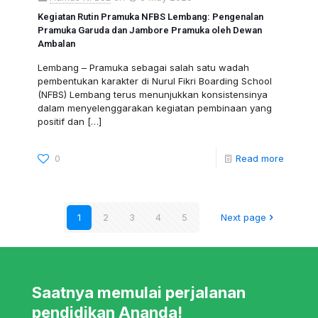
Kegiatan Rutin Pramuka NFBS Lembang: Pengenalan
Pramuka Garuda dan Jambore Pramuka oleh Dewan
Ambalan
Lembang – Pramuka sebagai salah satu wadah
pembentukan karakter di Nurul Fikri Boarding School
(NFBS) Lembang terus menunjukkan konsistensinya
dalam menyelenggarakan kegiatan pembinaan yang
positif dan
[…]
0
Read more
1
2
3
4
5
Next page
Saatnya memulai perjalanan
pendidikan Ananda!