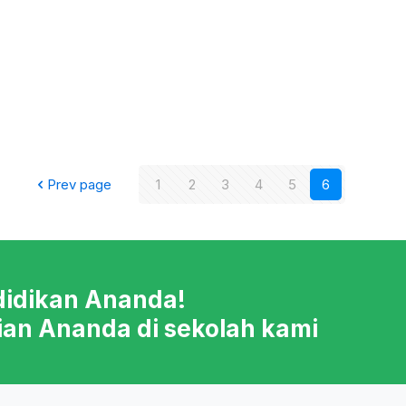
Prev page
1
2
3
4
5
6
didikan Ananda!
ian Ananda di sekolah kami