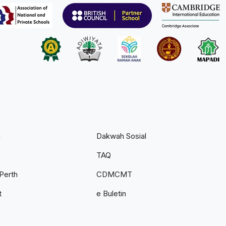
n
Dakwah Sosial
TAQ
Perth
CDMCMT
t
e Buletin